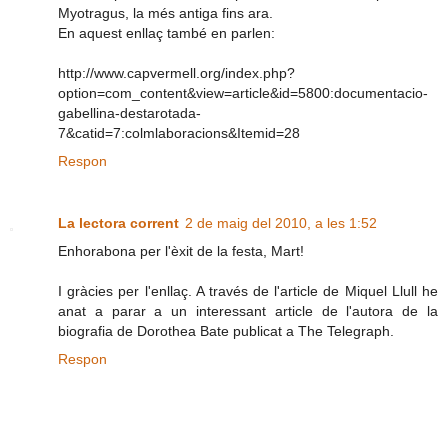
Myotragus, la més antiga fins ara.
En aquest enllaç també en parlen:
http://www.capvermell.org/index.php?
option=com_content&view=article&id=5800:documentacio-
gabellina-destarotada-
7&catid=7:colmlaboracions&Itemid=28
Respon
La lectora corrent
2 de maig del 2010, a les 1:52
Enhorabona per l'èxit de la festa, Mart!
I gràcies per l'enllaç. A través de l'article de Miquel Llull he
anat a parar a un interessant article de l'autora de la
biografia de Dorothea Bate publicat a The Telegraph.
Respon