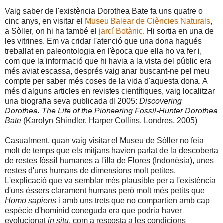
Vaig saber de l'existència Dorothea Bate fa uns quatre o
cinc anys, en visitar el
Museu Balear de Ciències Naturals
,
a Sòller, on hi ha també el
jardí Botànic
. Hi sortia en una de
les vitrines. Em va cridar l'atenció que una dona hagués
treballat en paleontologia en l'època que ella ho va fer i,
com que la informació que hi havia a la vista del públic era
més aviat escassa, després vaig anar buscant-ne pel meu
compte per saber més coses de la vida d'aquesta dona. A
més d'alguns articles en revistes científiques, vaig localitzar
una biografia seva publicada dl 2005:
Discovering
Dorothea. The Life of the Pioneering Fossil-Hunter Dorothea
Bate
(Karolyn Shindler, Harper Collins, Londres, 2005)
Casualment, quan vaig visitar el Museu de Sòller no feia
molt de temps que els mitjans havien parlat de la descoberta
de restes fòssil humanes a l'illa de Flores (Indonèsia), unes
restes d'uns humans de dimensions molt petites.
L'explicació que va semblar més plausible per a l'existència
d'uns éssers clarament humans però molt més petits que
Homo sapiens
i amb uns trets que no compartien amb cap
espècie d'homínid coneguda era que podria haver
evolucionat
in situ
, com a resposta a les condicions