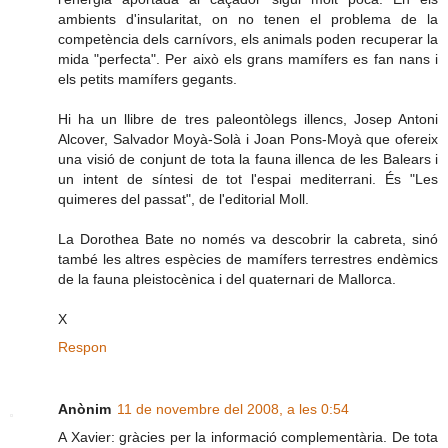
ambients d'insularitat, on no tenen el problema de la
competència dels carnívors, els animals poden recuperar la
mida "perfecta". Per això els grans mamífers es fan nans i
els petits mamífers gegants.
Hi ha un llibre de tres paleontòlegs illencs, Josep Antoni
Alcover, Salvador Moyà-Solà i Joan Pons-Moyà que ofereix
una visió de conjunt de tota la fauna illenca de les Balears i
un intent de síntesi de tot l'espai mediterrani. És "Les
quimeres del passat", de l'editorial Moll.
La Dorothea Bate no només va descobrir la cabreta, sinó
també les altres espècies de mamífers terrestres endèmics
de la fauna pleistocènica i del quaternari de Mallorca.
X
Respon
Anònim
11 de novembre del 2008, a les 0:54
A Xavier: gràcies per la informació complementària. De tota