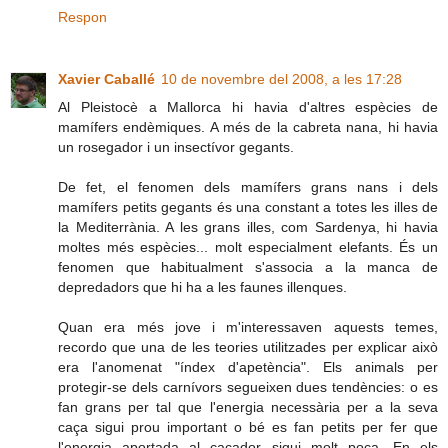
Respon
Xavier Caballé
10 de novembre del 2008, a les 17:28
Al Pleistocè a Mallorca hi havia d'altres espècies de
mamífers endèmiques. A més de la cabreta nana, hi havia
un rosegador i un insectívor gegants.
De fet, el fenomen dels mamífers grans nans i dels
mamífers petits gegants és una constant a totes les illes de
la Mediterrània. A les grans illes, com Sardenya, hi havia
moltes més espècies... molt especialment elefants. És un
fenomen que habitualment s'associa a la manca de
depredadors que hi ha a les faunes illenques.
Quan era més jove i m'interessaven aquests temes,
recordo que una de les teories utilitzades per explicar això
era l'anomenat "índex d'apetència". Els animals per
protegir-se dels carnívors segueixen dues tendències: o es
fan grans per tal que l'energia necessària per a la seva
caça sigui prou important o bé es fan petits per fer que
l'energia aportada al caçador sigui molt poca. En els