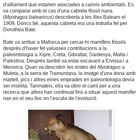
d'aïllament que estarien asociades a canvis ambientals. Es
va comparar amb el cas d'una cabreta fòssil nana
(
Myotragus balearicus
) descoberta a les illes Balears el
1909. Doncs bé, aquesta cabreta era una troballa fet per
Dorothea Bate.
Bate va arribar a Mallorca per cercar-hi mamífers fòssils
després d'haver fet valuoses contribucions a la
paleontologia a Xipre, Creta, Gibraltar, Sardenya, Malta i
Palestina. Després també va estar excavant a Eivissa i a
Menorca. Quan va descobrir les restes del
Myotragus
a
Muleta, a la serra de Tramuntana, la imatge d'una dona amb
martell, pics i altres eines emprades en paleontologia devia
ser insòlita. Tanmateix, ella va obrir el camí per a una
recerca que altres han continuat fins a situar aquest mamífer
nan en el seu lloc en l'escala de l'evolució.