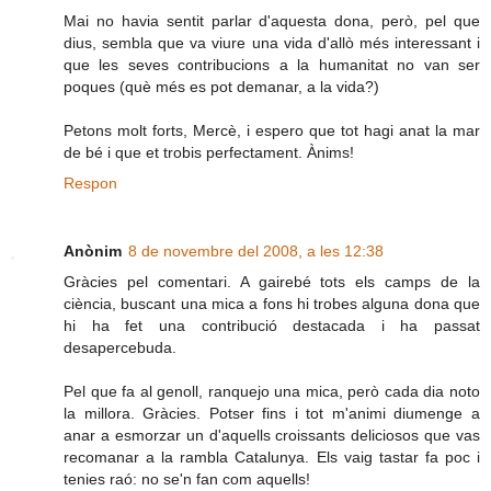
Mai no havia sentit parlar d'aquesta dona, però, pel que
dius, sembla que va viure una vida d'allò més interessant i
que les seves contribucions a la humanitat no van ser
poques (què més es pot demanar, a la vida?)
Petons molt forts, Mercè, i espero que tot hagi anat la mar
de bé i que et trobis perfectament. Ànims!
Respon
Anònim
8 de novembre del 2008, a les 12:38
Gràcies pel comentari. A gairebé tots els camps de la
ciència, buscant una mica a fons hi trobes alguna dona que
hi ha fet una contribució destacada i ha passat
desapercebuda.
Pel que fa al genoll, ranquejo una mica, però cada dia noto
la millora. Gràcies. Potser fins i tot m'animi diumenge a
anar a esmorzar un d'aquells croissants deliciosos que vas
recomanar a la rambla Catalunya. Els vaig tastar fa poc i
tenies raó: no se'n fan com aquells!