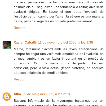
manera, permete'm que ho matisi una mica. No són els
animals els qui segueixen una tendència o l'altra; això seria
evolució dirigida. És l'atzar el que porta l'evolució de
l'espècie per un camí o per l'altre. Ja sé que és una manera
de dir, però de vegades es pot interpretar malament.
Respon
Xavier Caballé
11 de novembre del 2008, a les 9:38
Mercè, totalment d'acord amb les teves apreciacions. Jo
sempre he tingut una visió molt lamarkiana de l'evolució, on
el medi ambient és un factor important en el procés de
mutacions. D'aquí la meva forma de parlar... En sóc
conscient, però la visió actual (teoria sintètica) no accepta
aquesta influència del medi ambient.
Respon
Alba
29 de maig del 2009, a les 2:18
Buscant informacio de la myotragus balearicus per un
examen de zoogeografia, he arribat en aquest bloc que per