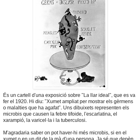
És un cartell d'una exposició sobre "La llar ideal", que es va
fer el 1920. Hi diu: "Xumet ampliat per mostrar els gèrmens
o malalties que ha agafat". Uns dibuixets representen els
microbis que causen la febre tifoide, l'escarlatina, el
xarampió, la varicel·la i la tuberculosi.
M'agradaria saber on pot haver-hi més microbis, si en el
xumet o en un dit de la mà d'una persona. Ja sé que depèn