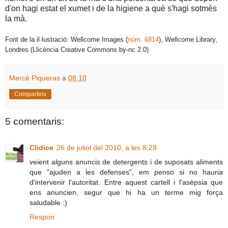
d'on hagi estat el xumet i de la higiene a què s'hagi sotmès
la mà.
Font de la il·lustració: Wellcome Images (
núm. 6814
), Wellcome Library,
Londres (Llicència Creative Commons by-nc 2.0)
Mercè Piqueras
a
08:10
Comparteix
5 comentaris:
Clidice
26 de juliol del 2010, a les 8:28
veient alguns anuncis de detergents i de suposats aliments
que "ajuden a les defenses", em penso si no hauria
d'intervenir l'autoritat. Entre aquest cartell i l'asèpsia que
ens anuncien, segur que hi ha un terme mig força
saludable :)
Respon