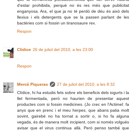
d'estar prohibida, perquè no és res més que publicitat
enganyosa. Ara, el que ja no té perdó de déu és això dels
llexius i els detergents que se la passen parlant de les
bactèries com si fossin un tiranosaure rex.
Respon
Clidice
26 de juliol del 2010, a les 23:00
.
Respon
Mercè Piqueras
27 de juliol del 2010, a les 8:32
Clídice, hi ha estudis fets sobre els beneficis dels iogurts i la
llet fermentada, però no haurien de presentar aquest
productes com si fossin medicines. (Jo crec en l'Actimel: fa
anys que en prenc i el meu herpes, que abans patia molt
sovint, gairebé no ha tornat a sortir o, si ho fa alguna
vegada, és de manera molt incipient, com si només volgués
avisar que el virus continua allà. Però penso també que