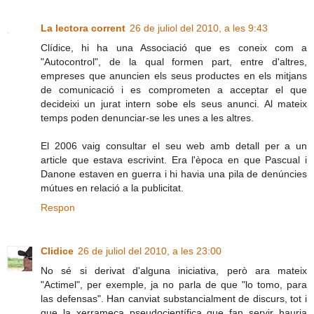
La lectora corrent
26 de juliol del 2010, a les 9:43
Clídice, hi ha una Associació que es coneix com a
"Autocontrol", de la qual formen part, entre d'altres,
empreses que anuncien els seus productes en els mitjans
de comunicació i es comprometen a acceptar el que
decideixi un jurat intern sobe els seus anunci. Al mateix
temps poden denunciar-se les unes a les altres.
El 2006 vaig consultar el seu web amb detall per a un
article que estava escrivint. Era l'època en que Pascual i
Danone estaven en guerra i hi havia una pila de denúncies
mútues en relació a la publicitat.
Respon
Clidice
26 de juliol del 2010, a les 23:00
No sé si derivat d'alguna iniciativa, però ara mateix
"Actimel", per exemple, ja no parla de que "lo tomo, para
las defensas". Han canviat substancialment de discurs, tot i
que la xerrameca pseudocientífica que fan servir hauria