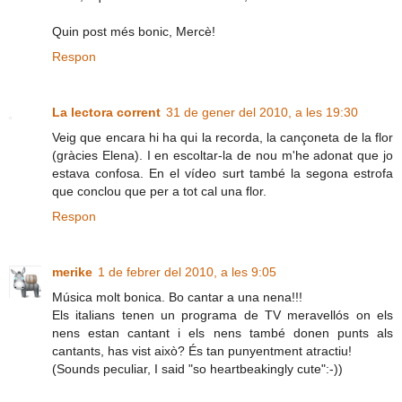
Quin post més bonic, Mercè!
Respon
La lectora corrent
31 de gener del 2010, a les 19:30
Veig que encara hi ha qui la recorda, la cançoneta de la flor
(gràcies Elena). I en escoltar-la de nou m'he adonat que jo
estava confosa. En el vídeo surt també la segona estrofa
que conclou que per a tot cal una flor.
Respon
merike
1 de febrer del 2010, a les 9:05
Música molt bonica. Bo cantar a una nena!!!
Els italians tenen un programa de TV meravellós on els
nens estan cantant i els nens també donen punts als
cantants, has vist això? És tan punyentment atractiu!
(Sounds peculiar, I said "so heartbeakingly cute":-))