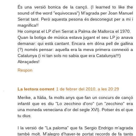
És una versió bonica de la cançó. (I learned to like the
sound of the word "equivocava") M'agrada per Joan Manuel
Serrat tant. Però aquesta pesona és desconegut per a mi i
magnifica!!
He comprat el LP d'en Serrat a Palma de Mallorca el 1970.
Quan la botiga de música estava jugant el seu LP jo anava
demanar: qui està cantant. Encara em dóna pell de gallina
(?) només pensar: aquella era la meva primera connexió a
Catalunya (i ni tan sols no sabia que era Catalunya!!!)
Abraçades!
Respon
La lectora corrent
1 de febrer del 2010, a les 20:29
Merike, a Itàlia, fa molts anys que fan un concurs de cançó
infantil que es diu "Lo zecchino d'oro" (un "zecchino" era
una moneda veneciana d'or del segle XVI). Potser és el que
tu dius.
I la versió de "La paloma" que fa Sergio Endrigo m'agrada
també molt. M'alegro d'haver-te portat records de fa tants