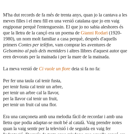
M'ha dut records de fa més de trenta anys, quan jo la cantava a les
meves filles i el meu fill en una versió catalana que jo em vaig
engiponar perquè l'entenguessin. El que jo no sabia aleshores és
que la lletra de la cançó era un poema de
Gianni Rodari
(1920-
1980), un nom molt familiar a casa perquè, després d'aquells
primers
Contes per telèfon
,
vam comprar
les aventures de
Gelsomino al país dels mentiders
i altres llibres d'aquest autor que
eren devorats per la mainada i per la mare de la mainada.
La meva versió de
Ci vuole un fiore
deia si fa no fa:
Per fer una taula cal tenir fusta,
per tenir fusta cal tenir un arbre,
per tenir un arbre cal la llavor,
per la llavor cal tenir un fruit,
per tenir un fruit cal una flor.
Era una cançoneta amb una melodia fàcil de recordar i amb una
lletra que podia adaptar-se molt bé al català. Vaig prendre notes
quan la vaig sentir per la televisió i de seguida en vaig fer