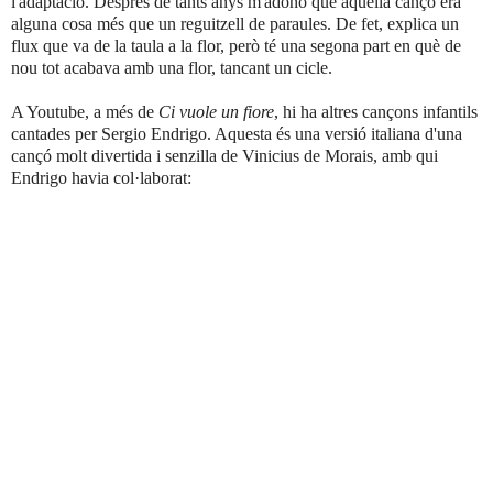
l'adaptació. Després de tants anys m'adono que aquella cançó era
alguna cosa més que un reguitzell de paraules. De fet, explica un
flux que va de la taula a la flor, però té una segona part en què de
nou tot acabava amb una flor, tancant un cicle.
A Youtube, a més de
Ci vuole un fiore
, hi ha altres cançons infantils
cantades per Sergio Endrigo. Aquesta és una versió italiana d'una
cançó molt divertida i senzilla de Vinicius de Morais, amb qui
Endrigo havia col·laborat: