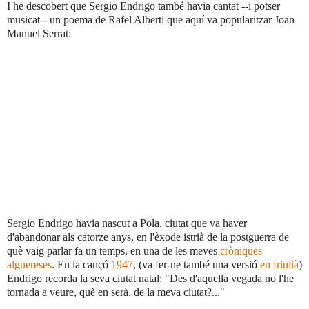
I he descobert que Sergio Endrigo també havia cantat --i potser
musicat-- un poema de Rafel Alberti que aquí va popularitzar Joan
Manuel Serrat:
Sergio Endrigo havia nascut a Pola, ciutat que va haver
d'abandonar als catorze anys, en l'èxode istrià de la postguerra de
què vaig parlar fa un temps, en una de les meves
cròniques
alguereses
. En la cançó
1947
, (va fer-ne també una versió
en friulià
)
Endrigo recorda la seva ciutat natal: "Des d'aquella vegada no l'he
tornada a veure, què en serà, de la meva ciutat?..."