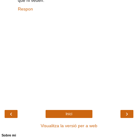
què hi veuen.
Respon
‹
›
Inici
Visualitza la versió per a web
Sobre mi