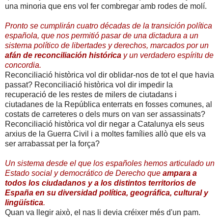
una minoria que ens vol fer combregar amb rodes de molí.
Pronto se cumplirán cuatro décadas de la transición política
española, que nos permitió pasar de una dictadura a un
sistema político de libertades y derechos, marcados por un
afán de reconciliación histórica
y un verdadero espíritu de
concordia.
Reconciliació històrica vol dir oblidar-nos de tot el que havia
passat? Reconciliació històrica vol dir impedir la
recuperació de les restes de milers de ciutadans i
ciutadanes de la República enterrats en fosses comunes, al
costats de carreteres o dels murs on van ser assassinats?
Reconciliació històrica vol dir negar a Catalunya els seus
arxius de la Guerra Civil i a moltes famílies allò que els va
ser arrabassat per la força?
Un sistema desde el que los españoles hemos articulado un
Estado social y democrático de Derecho que
ampara a
todos los ciudadanos y a los distintos territorios de
España en su diversidad política, geográfica, cultural y
lingüística
.
Quan va llegir això, el nas li devia créixer més d'un pam.