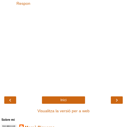
Respon
‹
›
Inici
Visualitza la versió per a web
Sobre mi