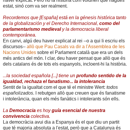
haver explicat. Però no la història com voldrien que hagués
estat, sinó com va ser realment.
Recordemos que [España] está en la génesis histórica tanto
de la globalización y el Derecho Internacional,
como del
parlamentarismo medieval
y la democracia liberal
contemporánea.
En canvi, algú deu haver explicat al rei --o a qui li escriu els
discursos--
allò que Pau Casals va dir a l'Assemblea de les
Nacions Unides
sobre el Parlament català que era un dels
més antics del món. I clar, deu haver pensat que allò que és
dels catalans és de tots els espanyols, incloent-hi la història.
...la sociedad española [...] tiene un
profundo sentido de la
igualdad, rechaza el fanatismo... la intolerancia
Sentit de la igualtat com el que té el ministre Wert:
todos
españolizados
. I rebutgen allò que creuen que és fanatisme
i intolerància, quan els més fanàtics i intolerants són ells.
La
Democracia
es hoy
guía esencial de nuestra
convivencia
colectiva.
La democràcia avui dia a Espanya és el que diu un partit
que té majoria absoluta a l'estat, però que a Catalunya és