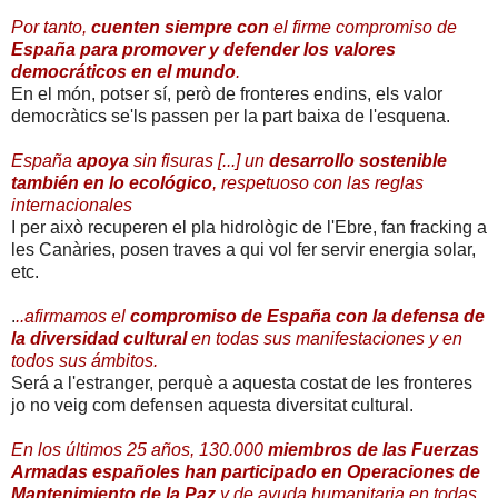
Por tanto,
cuenten siempre con
el firme compromiso de
España para promover y defender los valores
democráticos en el mundo
.
En el món, potser sí, però de fronteres endins, els valor
democràtics se'ls passen per la part baixa de l'esquena.
España
apoya
sin fisuras [...] un
desarrollo sostenible
también en lo ecológico
, respetuoso con las reglas
internacionales
I per això recuperen el pla hidrològic de l'Ebre, fan fracking a
les Canàries, posen traves a qui vol fer servir energia solar,
etc.
.
..afirmamos el
compromiso de España con la defensa de
la diversidad cultural
en todas sus manifestaciones y en
todos sus ámbitos.
Será a l'estranger, perquè a aquesta costat de les fronteres
jo no veig com defensen aquesta diversitat cultural.
En los últimos 25 años, 130.000
miembros de las Fuerzas
Armadas españoles han participado en Operaciones de
Mantenimiento de la Paz
y de ayuda humanitaria en todas